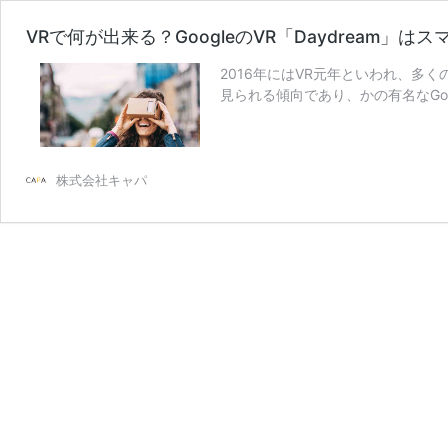
VRで何が出来る？GoogleのVR「Daydream」は
2016年にはVR元年といわれ、多
見られる傾向であり、かの有名なGoog
VR
む
で
何
が
株式会社キャパ
出
来
る？
Google
の
VR「Daydream」
は
ス
マ
ホ
に
も