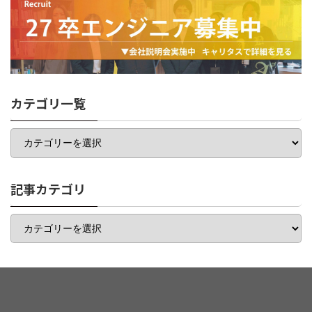
カテゴリ一覧
カ
テ
ゴ
リ
一
記事カテゴリ
覧
記
事
カ
テ
ゴ
リ