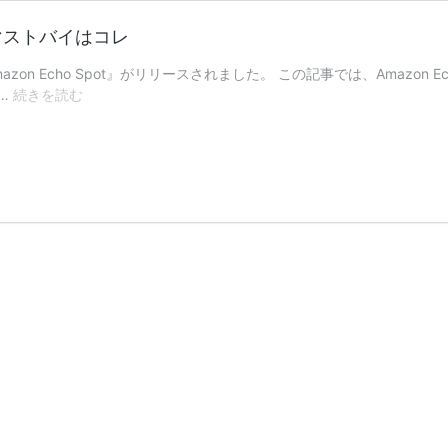
較、マストバイはコレ
zon Echo Spot』がリリースされました。 この記事では、Amazo
Echo
 …
続きを読む
Spot
発
売！
Amazon
Echo
シ
リ
ー
ズ
比
較、
マ
ス
ト
バ
イ