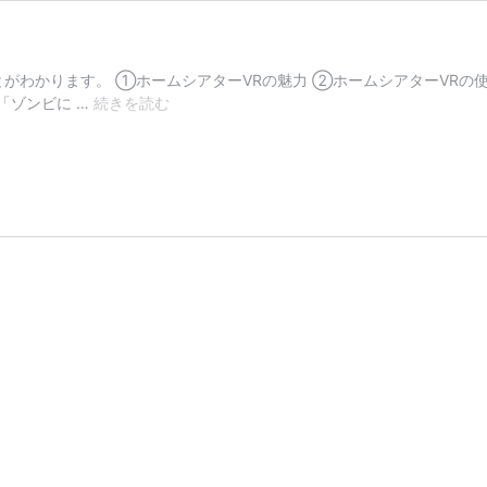
わかります。 ①ホームシアターVRの魅力 ②ホームシアターVRの使
シ
「ゾンビに …
続きを読む
ア
タ
ー
ル
ー
ム
VR
で
映
画
鑑
賞
は
ど
う
変