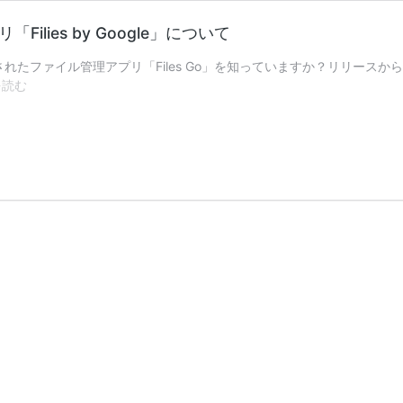
lies by Google」について
スされたファイル管理アプリ「Files Go」を知っていますか？リリースから約1
デ
を読む
ザ
イ
ン
一
新
し
て
改
名！
Google
の
フ
ァ
イ
ル
管