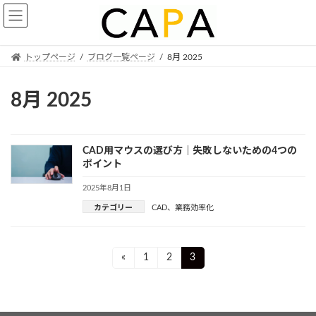
Skip
Skip
to
to
the
the
content
Navigation
トップページ
ブログ一覧ページ
8月 2025
8月 2025
CAD用マウスの選び方｜失敗しないための4つの
ポイント
2025年8月1日
カテゴリー
CAD
、
業務効率化
投
Page
Page
Page
«
1
2
3
稿
ナ