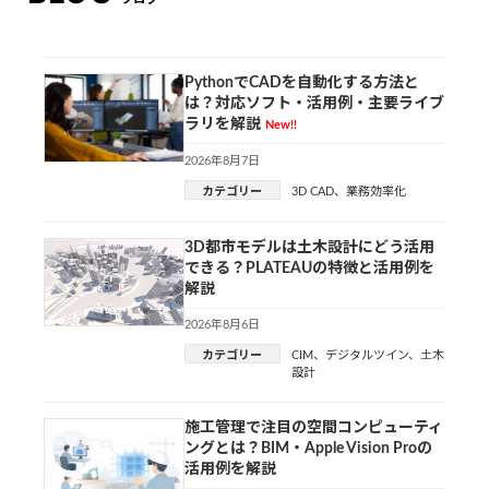
PythonでCADを自動化する方法と
は？対応ソフト・活用例・主要ライブ
ラリを解説
New!!
2026年8月7日
カテゴリー
3D CAD
、
業務効率化
3D都市モデルは土木設計にどう活用
できる？PLATEAUの特徴と活用例を
解説
2026年8月6日
カテゴリー
CIM
、
デジタルツイン
、
土木
設計
施工管理で注目の空間コンピューティ
ングとは？BIM・Apple Vision Proの
活用例を解説