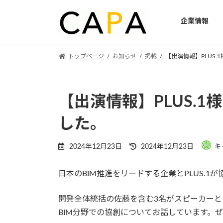
企業情報
Skip
Skip
トップページ
お知らせ
掲載
【出演情報】PLUS.
to
to
the
the
content
Navigation
【出演情報】PLUS.1
した。
Last
2024年12月23日
2024年12月23日
キ
updated
:
日本のBIM推進をリードする企業とPLUS.1が協創
開発全体統括の佐藤を含む3名がスピーカーと
BIM分野での協創についてお話しています。
ぜ