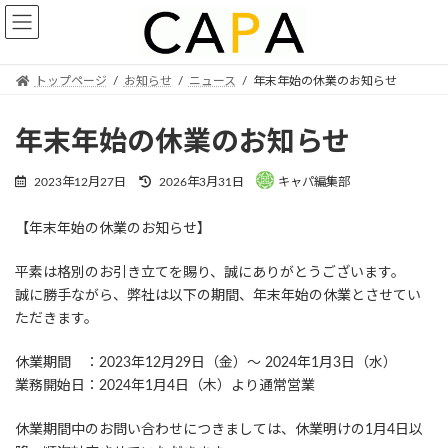
Skip
Skip
to
to
the
the
content
Navigation
トップページ
お知らせ
ニュース
年末年始の休業のお知らせ
年末年始の休業のお知らせ
Last
2023年12月27日
2026年3月31日
キャパ編集部
updated
:
【年末年始の休業のお知らせ】
平素は格別のお引き立てを賜り、誠にありがとうございます。
誠に勝手ながら、弊社は以下の期間、年末年始の休業とさせてい
ただきます。
休業期間 ：2023年12月29日（金）～ 2024年1月3日（水）
業務開始日：2024年1月4日（木）より通常営業
休業期間中のお問い合わせにつきましては、休業明けの1月4日以