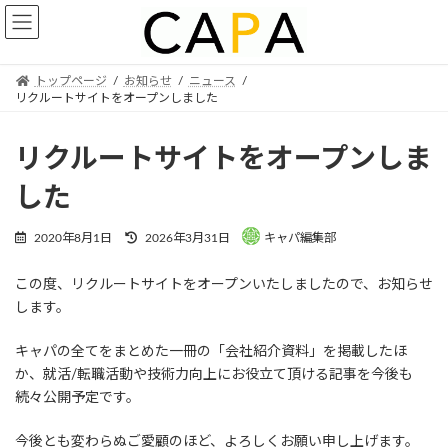
Skip
Skip
to
to
the
the
content
Navigation
トップページ
お知らせ
ニュース
リクルートサイトをオープンしました
リクルートサイトをオープンしま
した
Last
2020年8月1日
2026年3月31日
キャパ編集部
updated
:
この度、リクルートサイトをオープンいたしましたので、お知らせ
します。
キャパの全てをまとめた一冊の「会社紹介資料」を掲載したほ
か、就活/転職活動や技術力向上にお役立て頂ける記事を今後も
続々公開予定です。
今後とも変わらぬご愛顧のほど、よろしくお願い申し上げます。