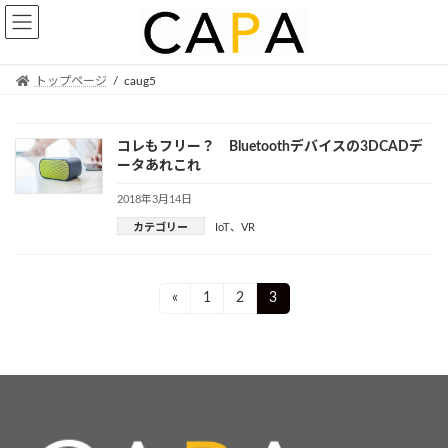
Skip
Skip
to
to
the
the
content
Navigation
トップページ
caug5
コレもフリー？ Bluetoothデバイスの3DCADデ
ータあれこれ
2018年3月14日
カテゴリー
IoT
、
VR
投
Page
Page
Page
«
1
2
3
稿
ナ
ビ
ゲ