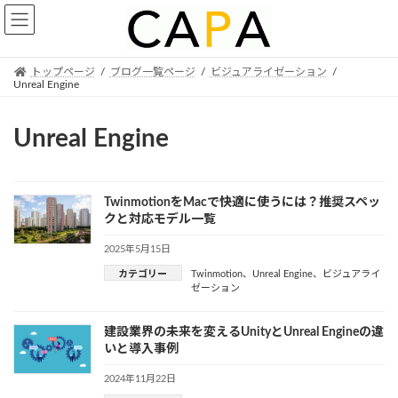
Skip
Skip
to
to
the
the
content
Navigation
トップページ
ブログ一覧ページ
ビジュアライゼーション
Unreal Engine
Unreal Engine
TwinmotionをMacで快適に使うには？推奨スペッ
クと対応モデル一覧
2025年5月15日
カテゴリー
Twinmotion
、
Unreal Engine
、
ビジュアライ
ゼーション
建設業界の未来を変えるUnityとUnreal Engineの違
いと導入事例
2024年11月22日