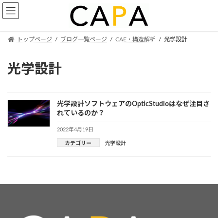
Skip
Skip
to
to
the
the
content
Navigation
トップページ
ブログ一覧ページ
CAE・構造解析
光学設計
光学設計
光学設計ソフトウェアのOpticStudioはなぜ注目さ
れているのか？
2022年4月19日
カテゴリー
光学設計