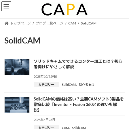
Skip
Skip
to
to
the
the
content
Navigation
トップページ
ブログ一覧ページ
CAM
SolidCAM
SolidCAM
ソリッドキャムでできるコンター加工とは？初心
者向けにやさしく解説
2025年10月29日
カテゴリー
SolidCAM
、
初心者向け
SolidCAMの価格は高い？主要CAMソフト3製品を
徹底比較【Inventor・Fusion 360との違いも解
説】
2025年4月23日
カテゴリー
CAM
、
SolidCAM