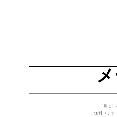
メ
月に1
無料セミナ