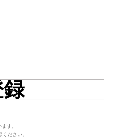
登録
います。
録ください。