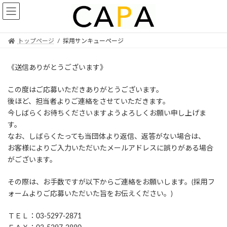
Skip
Skip
to
to
the
the
content
Navigation
トップページ
採用サンキューページ
《送信ありがとうございます》
この度はご応募いただきありがとうございます。
後ほど、担当者よりご連絡をさせていただきます。
今しばらくお待ちくださいますようよろしくお願い申し上げま
す。
なお、しばらくたっても当団体より返信、返答がない場合は、
お客様によりご入力いただいたメールアドレスに誤りがある場合
がございます。
その際は、お手数ですが以下からご連絡をお願いします。(採用フ
ォームよりご応募いただいた旨をお伝えください。)
ＴＥＬ：03-5297-2871