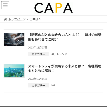
Skip
Skip
to
to
the
the
content
Navigation
トップページ
田中ぱん
【現代のAIとの向き合い方とは？】｜弊社のAI活
用もあわせてご紹介
2023年11月27日
カテゴリー
AI
、
トレンド
スマートシティが実現する未来とは？ 各種補助
金とともに解説！
2023年10月11日
DX
カテゴリー