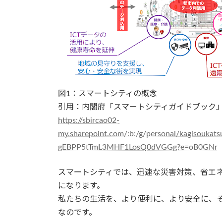
図1：スマートシティの概念
引用：内閣府「スマートシティガイドブック」（2
https://sbircao02-
my.sharepoint.com/:b:/g/personal/kagisouka
gEBPP5tTmL3MHF1LosQ0dVGGg?e=oB0GNr
スマートシティでは、迅速な災害対策、省エ
になります。
私たちの生活を、より便利に、より安全に、
なのです。