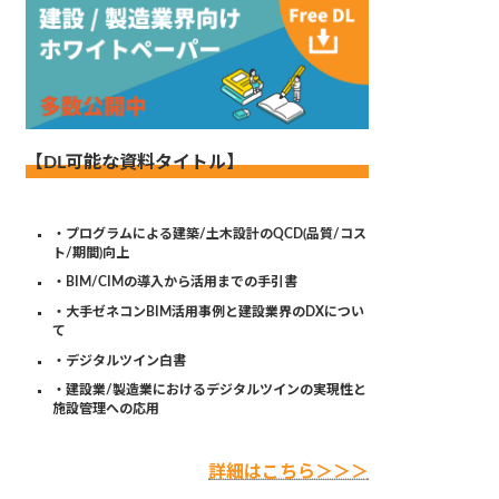
【DL可能な資料タイトル】
・プログラムによる建築/土木設計のQCD(品質/コス
ト/期間)向上
・BIM/CIMの導入から活用までの手引書
・大手ゼネコンBIM活用事例と建設業界のDXについ
て
・デジタルツイン白書
・建設業/製造業におけるデジタルツインの実現性と
施設管理への応用
詳細はこちら＞＞＞