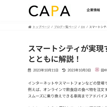
企業情報
Skip
Skip
トップページ
ブログ一覧ページ
DX
スマートシテ
to
to
the
the
content
Navigation
スマートシティが実現
とともに解説！
Last
2023年10月11日
2023年10月3日
田
updated
:
インターネットやスマートフォンなどの登場
例えば、オンラインで飲食店の食べ物を注文
スムーズに乗り換えできる車両までアドバイ