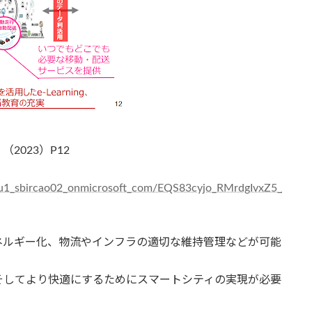
023）P12
tsu1_sbircao02_onmicrosoft_com/EQS83cyjo_RMrdgIvxZ5_
ネルギー化、物流やインフラの適切な維持管理などが可能
そしてより快適にするためにスマートシティの実現が必要