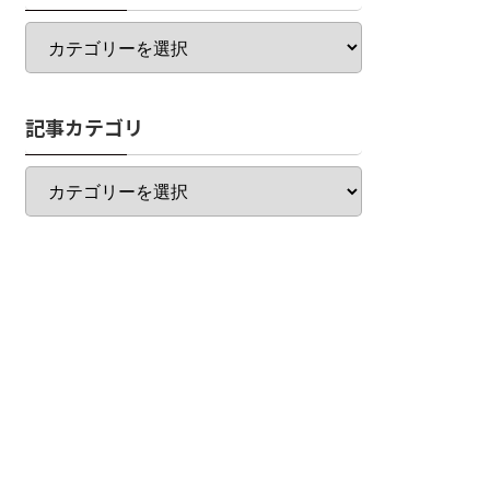
カ
テ
ゴ
リ
記事カテゴリ
一
覧
記
事
カ
テ
ゴ
リ