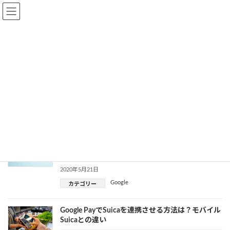
Skip
Skip
to
to
the
the
content
Navigation
トップページ
拓也三浦
建設業界を手助けする「LANDLOG」とPartner制
度とは？
2022年10月20日
LANDLOG
カテゴリー
Google Fitとは？できることやメリット、使い方を
徹底解説
2020年5月21日
Google
カテゴリー
Google PayでSuicaを連携させる方法は？モバイル
Suicaとの違い