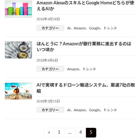
Amazon AlexaのスキルとGoogle Homeどちらが使
えるAIか
2018年4月18日
カテゴリー
AI
、
Amazon
、
Google
、
トレンド
ほんとうに？Amazonが銀行業務に進出するのは
いつ頃か
2018年4月6日
カテゴリー
Amazon
、
トレンド
AIで実現するドローン輸送システム、厳選7社の取
組
2018年3月15日
カテゴリー
AI
、
Amazon
、
Google
、
トレンド
投
Page
Page
Page
«
1
…
4
5