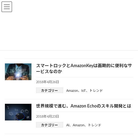
Skip
Skip
to
to
the
the
content
Navigation
トップページ
ブログ一覧ページ
ソフトウェア企業
Amazon
Amazon
スマートロックとAmazonKeyは画期的に便利なサ
ービスなのか
2018年4月26日
カテゴリー
Amazon
、
IoT
、
トレンド
世界規模で進む、Amazon Echoのスキル開発とは
2018年4月23日
カテゴリー
AI
、
Amazon
、
トレンド