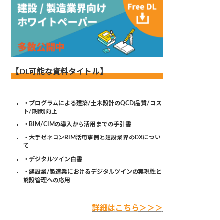
【DL可能な資料タイトル】
・プログラムによる建築/土木設計のQCD(品質/コス
ト/期間)向上
・BIM/CIMの導入から活用までの手引書
・大手ゼネコンBIM活用事例と建設業界のDXについ
て
・デジタルツイン白書
・建設業/製造業におけるデジタルツインの実現性と
施設管理への応用
詳細はこちら＞＞＞