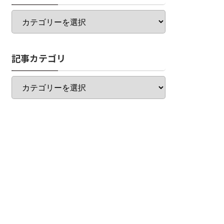
カ
テ
ゴ
リ
記事カテゴリ
一
覧
記
事
カ
テ
ゴ
リ