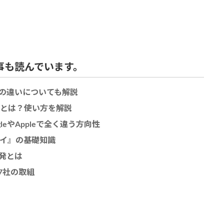
事も読んでいます。
el 8との違いについても解説
ング機能とは？使い方を解説
eやAppleで全く違う方向性
レイ』の基礎知識
開発とは
7社の取組