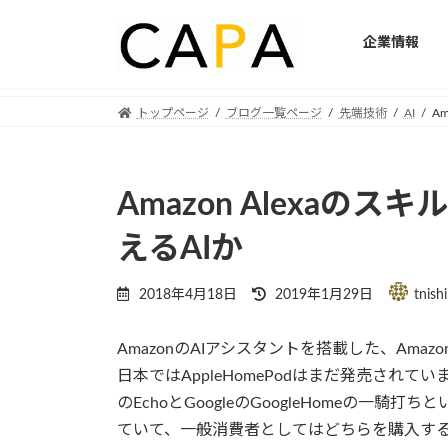
企業情報
Skip
Skip
トップページ
ブログ一覧ページ
先端技術
AI
A
to
to
the
the
content
Navigation
Amazon Alexaのスキ
えるAIか
Last
2018年4月18日
2019年1月29日
tnish
updated
:
AmazonのAIアシスタントを搭載した、Ama
日本ではAppleHomePodはまだ発売されて
のEchoとGoogleのGoogleHomeの一騎打
ていて、一般消費者としてはどちらを購入す