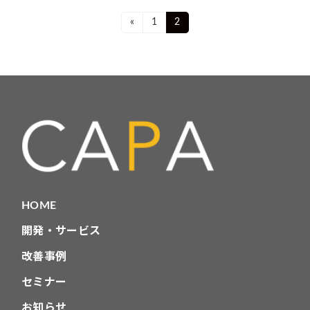
投
Page
Page
«
1
2
稿
ナ
ビ
ゲ
ー
シ
ョ
HOME
ン
開発・サービス
改善事例
セミナー
お知らせ