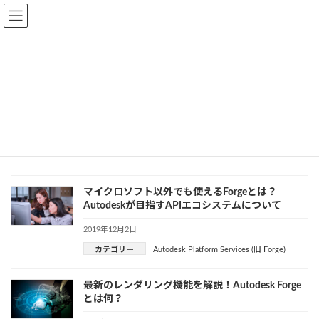
Skip
Skip
to
to
the
the
content
Navigation
トップページ
ブログ一覧ページ
開発プラットフォーム
Autodesk Platform Services (旧 Forge)
Autodesk Platform Services (旧
Forge)
マイクロソフト以外でも使えるForgeとは？
Autodeskが目指すAPIエコシステムについて
2019年12月2日
カテゴリー
Autodesk Platform Services (旧 Forge)
最新のレンダリング機能を解説！Autodesk Forge
とは何？