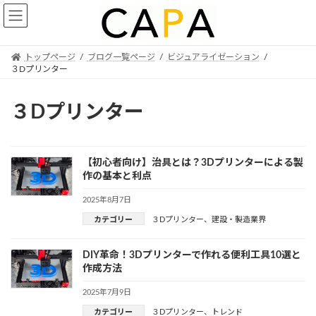
Skip
Skip
to
to
the
the
content
Navigation
トップページ
ブログ一覧ページ
ビジュアライゼーション
３Dプリンター
３Dプリンター
【初心者向け】治具とは？3Dプリンターによる製
作の基本と利点
2025年8月7日
カテゴリー
３Dプリンター
、
建設・製造業界
DIY革命！3Dプリンターで作れる便利工具10選と
作成方法
2025年7月9日
カテゴリー
３Dプリンター
、
トレンド