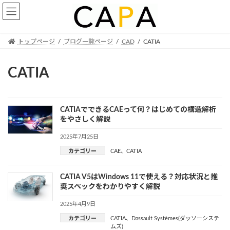
Skip
Skip
to
to
the
the
content
Navigation
トップページ
ブログ一覧ページ
CAD
CATIA
CATIA
CATIAでできるCAEって何？はじめての構造解析
をやさしく解説
2025年7月25日
カテゴリー
CAE
、
CATIA
CATIA V5はWindows 11で使える？対応状況と推
奨スペックをわかりやすく解説
2025年4月9日
カテゴリー
CATIA
、
Dassault Systèmes(ダッソーシステ
ムズ)