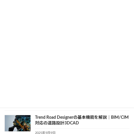
いと基本メリットを解説
2025年10月8日
カテゴリー
3D CAD
、
設備設計
IGES拡張子とは？3D CAD初心者でもわかる基本
と使い方
2025年9月26日
カテゴリー
3D CAD
、
初心者向け
.NETで扱う3DCADデータ｜STEP形式の基本と活
用方法
2025年9月24日
カテゴリー
3D CAD
、
開発知識
Trend Road Designerの基本機能を解説｜BIM/CIM
対応の道路設計3DCAD
2025年9月9日