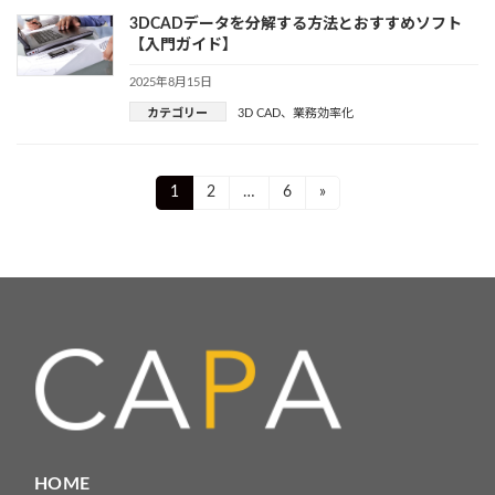
3DCADデータを分解する方法とおすすめソフト
【入門ガイド】
2025年8月15日
カテゴリー
3D CAD
、
業務効率化
投
Page
Page
Page
1
2
…
6
»
稿
ナ
ビ
ゲ
ー
シ
ョ
HOME
ン