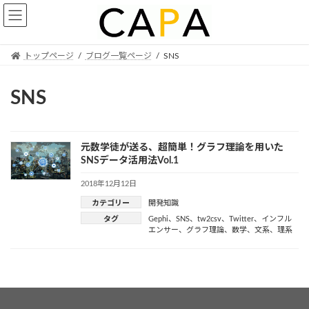
Skip
Skip
to
to
the
the
content
Navigation
トップページ
ブログ一覧ページ
SNS
SNS
元数学徒が送る、超簡単！グラフ理論を用いた
SNSデータ活用法Vol.1
2018年12月12日
カテゴリー
開発知識
タグ
Gephi
、
SNS
、
tw2csv
、
Twitter
、
インフル
エンサー
、
グラフ理論
、
数学
、
文系
、
理系