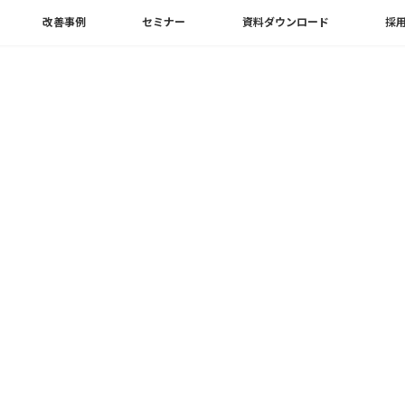
改善事例
セミナー
資料ダウンロード
採
.Inside Revitの使い方｜初心者向けに導入方法・Grassho
日
ー
Revit
、
Rhinoceros
、
操作方法