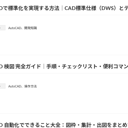
CADで標準化を実現する方法｜CAD標準仕様（DWS）
ー
AutoCAD
、
開発知識
CAD 検図 完全ガイド｜手順・チェックリスト・便利コ
ー
AutoCAD
、
操作方法
CAD 自動化でできること大全：図枠・集計・出図をまと