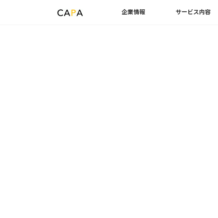
企業情報
サービス内容
Skip
Skip
トップページ
ブログ一覧ページ
開発知識
to
to
the
the
content
Navigation
開発知識
Rhino
2026年7月29
カテゴリ