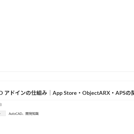
内製化の進め方｜判断基準から運用定着まで実務で使える
日
ー
CAD
、
開発知識
AD アドインの仕組み｜App Store・ObjectARX・AP
日
ー
AutoCAD
、
開発知識