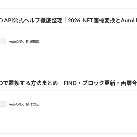
AD API公式ヘルプ徹底整理｜2026 .NET座標変換とAuto
ー
AutoCAD
、
開発知識
CADで置換する方法まとめ｜FIND・ブロック更新・画層
ー
AutoCAD
、
操作方法