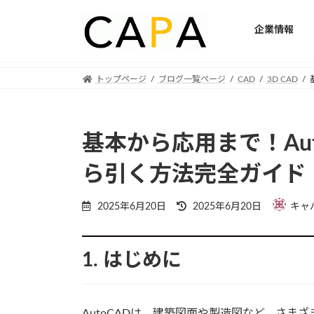
企業情報
Skip
Skip
トップページ
ブログ一覧ページ
CAD
3D CAD
to
to
the
the
content
Navigation
基本から応用まで！Au
ら引く方法完全ガイド
Last
2025年6月20日
2025年6月20日
キャ
updated
:
1. はじめに
AutoCADは、建築図面や製造図など、さま