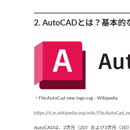
2. AutoCADとは？基本
・File:AutoCad new logo.svg - Wikipedia
https://it.m.wikipedia.org/wiki/File:AutoCad_
AutoCADは、2次元（2D）および3次元（