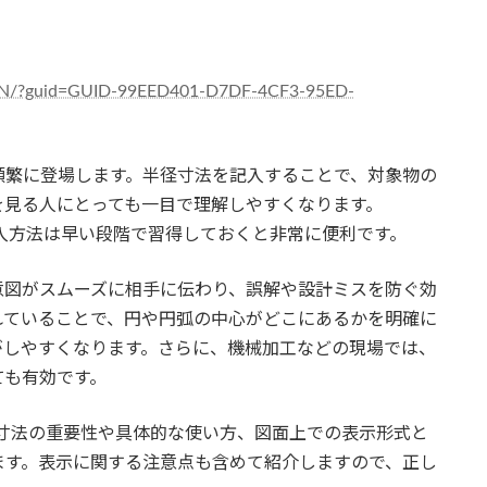
/JPN/?guid=GUID-99EED401-D7DF-4CF3-95ED-
頻繁に登場します。半径寸法を記入することで、対象物の
を見る人にとっても一目で理解しやすくなります。
記入方法は早い段階で習得しておくと非常に便利です。
意図がスムーズに相手に伝わり、誤解や設計ミスを防ぐ効
れていることで、円や円弧の中心がどこにあるかを明確に
がしやすくなります。さらに、機械加工などの現場では、
ても有効です。
半径寸法の重要性や具体的な使い方、図面上での表示形式と
ます。表示に関する注意点も含めて紹介しますので、正し