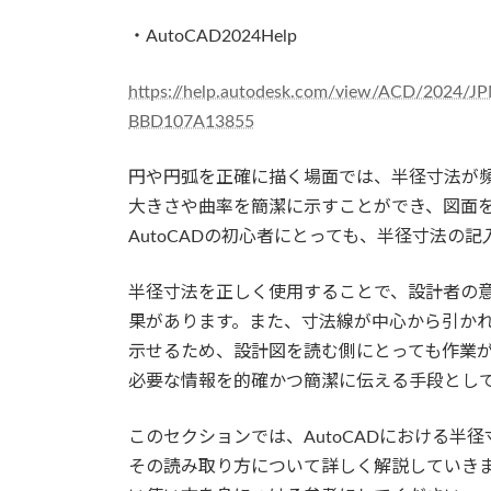
・AutoCAD2024Help
https://help.autodesk.com/view/ACD/2024
BBD107A13855
円や円弧を正確に描く場面では、半径寸法が
大きさや曲率を簡潔に示すことができ、図面
AutoCADの初心者にとっても、半径寸法の
半径寸法を正しく使用することで、設計者の
果があります。また、寸法線が中心から引か
示せるため、設計図を読む側にとっても作業
必要な情報を的確かつ簡潔に伝える手段とし
このセクションでは、AutoCADにおける
その読み取り方について詳しく解説していき