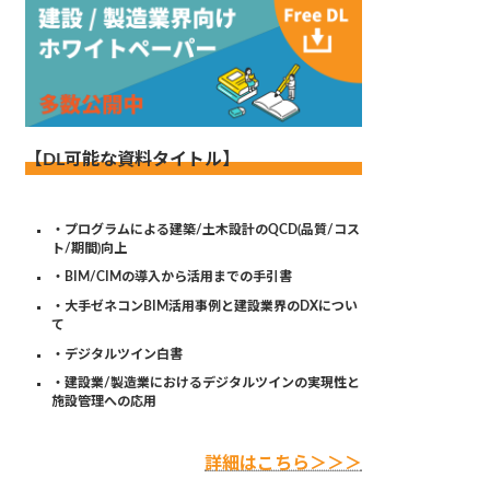
【DL可能な資料タイトル】
・プログラムによる建築/土木設計のQCD(品質/コス
ト/期間)向上
・BIM/CIMの導入から活用までの手引書
・大手ゼネコンBIM活用事例と建設業界のDXについ
て
・デジタルツイン白書
・建設業/製造業におけるデジタルツインの実現性と
施設管理への応用
詳細はこちら＞＞＞