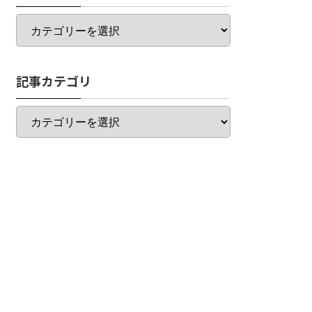
カ
テ
ゴ
リ
記事カテゴリ
一
覧
記
事
カ
テ
ゴ
リ