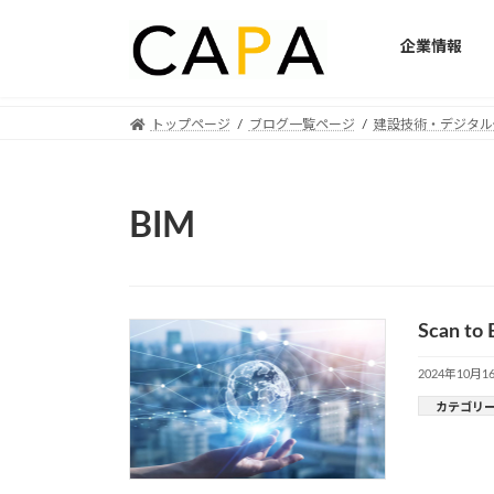
企業情報
Skip
Skip
トップページ
ブログ一覧ページ
建設技術・デジタル
to
to
the
the
content
Navigation
BIM
Scan
2024年10月1
カテゴリ