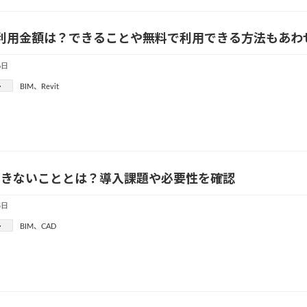
tの利用金額は？できることや無料で利用できる方法もあわ
6日
ー
BIM
、
Revit
できないこととは？導入課題や必要性を確認
5日
ー
BIM
、
CAD