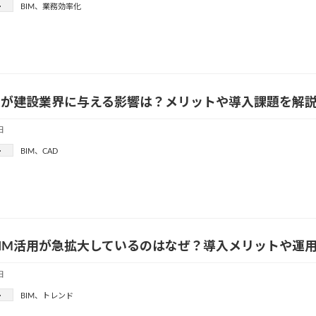
ー
BIM
、
業務効率化
導入が建設業界に与える影響は？メリットや導入課題を解
日
ー
BIM
、
CAD
BIM活用が急拡大しているのはなぜ？導入メリットや運
日
ー
BIM
、
トレンド