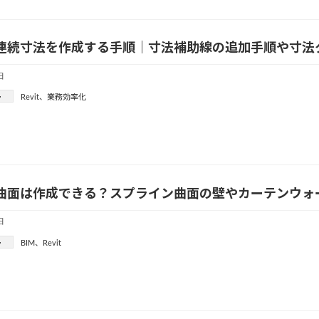
tで連続寸法を作成する手順｜寸法補助線の追加手順や寸
日
ー
Revit
、
業務効率化
tで曲面は作成できる？スプライン曲面の壁やカーテンウ
日
ー
BIM
、
Revit