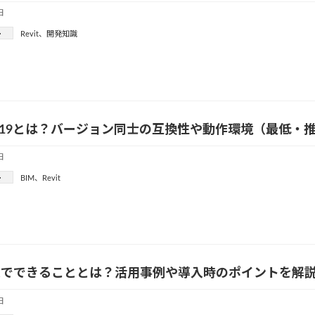
日
ー
Revit
、
開発知識
t 2019とは？バージョン同士の互換性や動作環境（最低
日
ー
BIM
、
Revit
導入でできることとは？活用事例や導入時のポイントを解
日