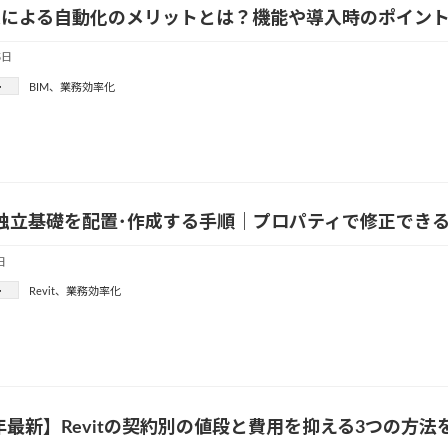
導入による自動化のメリットとは？機能や導入時のポイン
5日
ー
BIM
、
業務効率化
tで独立基礎を配置･作成する手順｜プロパティで修正でき
日
ー
Revit
、
業務効率化
4年最新】Revitの契約別の値段と費用を抑える3つの方法