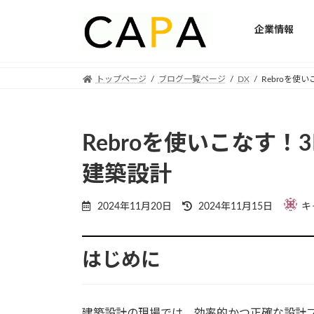
企業情報
Skip
Skip
トップページ
ブログ一覧ページ
DX
Rebroを
to
to
the
the
content
Navigation
Rebroを使いこなす
建築設計
Last
2024年11月20日
2024年11月15日
キ
updated
:
はじめに
建築設計の現場では、効率的かつ正確な設計