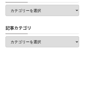
カ
テ
ゴ
リ
記事カテゴリ
一
覧
記
事
カ
テ
ゴ
リ