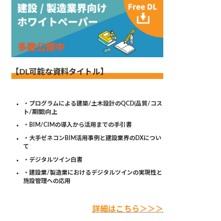
【DL可能な資料タイトル】
・プログラムによる建築/土木設計のQCD(品質/コス
ト/期間)向上
・BIM/CIMの導入から活用までの手引書
・大手ゼネコンBIM活用事例と建設業界のDXについ
て
・デジタルツイン白書
・建設業/製造業におけるデジタルツインの実現性と
施設管理への応用
詳細はこちら＞＞＞