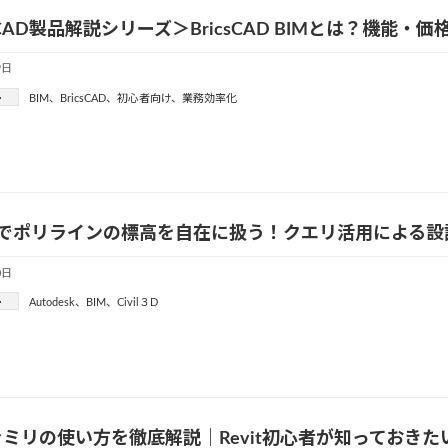
csCAD製品解説シリーズ＞BricsCAD BIMとは？機
9日
ー
BIM
、
BricsCAD
、
初心者向け
、
業務効率化
l 3Dでポリラインの標高を自在に扱う！クエリ活用による
0日
ー
Autodesk
、
BIM
、
Civil３D
ミリの使い方を徹底解説｜Revit初心者が知っておき