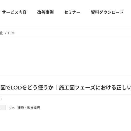
サービス内容
改善事例
セミナー
資料ダウンロード
化
BIM
工図でLODをどう使うか｜施工図フェーズにおける正し
日
ー
BIM
、
建設・製造業界