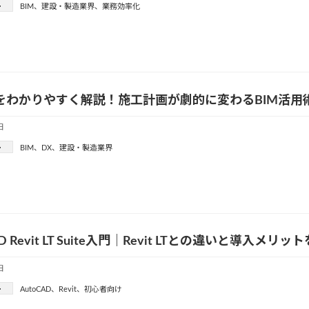
ー
BIM
、
建設・製造業界
、
業務効率化
をわかりやすく解説！施工計画が劇的に変わるBIM活用
日
ー
BIM
、
DX
、
建設・製造業界
AD Revit LT Suite入門｜Revit LTとの違いと導入メ
日
ー
AutoCAD
、
Revit
、
初心者向け