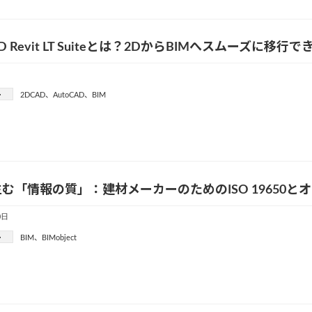
AD Revit LT Suiteとは？2DからBIMへスムーズに
ー
2DCAD
、
AutoCAD
、
BIM
む「情報の質」：建材メーカーのためのISO 19650とオ
0日
ー
BIM
、
BIMobject