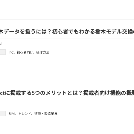
樹木データを扱うには？初心者でもわかる樹木モデル交
日
ー
IFC
、
初心者向け
、
操作方法
bjectに掲載する5つのメリットとは？掲載者向け機能の
ー
BIM
、
トレンド
、
建設・製造業界