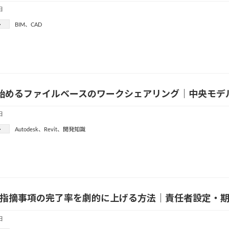
日
ー
BIM
、
CAD
tで始めるファイルベースのワークシェアリング｜中央モ
日
ー
Autodesk
、
Revit
、
開発知識
60 指摘事項の完了率を劇的に上げる方法｜責任者設定
日