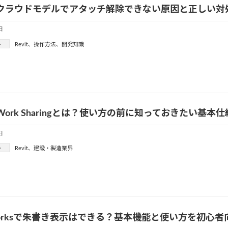
tのクラウドモデルでアタッチ解除できない原因と正しい対
日
ー
Revit
、
操作方法
、
開発知識
tのWork Sharingとは？使い方の前に知っておきたい基本
日
ー
Revit
、
建設・製造業界
sworksで朱書き表示はできる？基本機能と使い方を初心