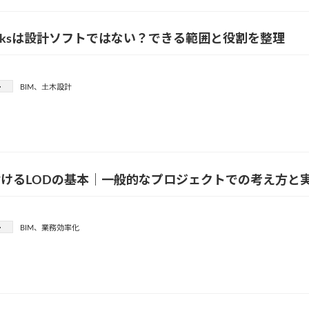
aworksは設計ソフトではない？できる範囲と役割を整理
ー
BIM
、
土木設計
おけるLODの基本｜一般的なプロジェクトでの考え方と
ー
BIM
、
業務効率化