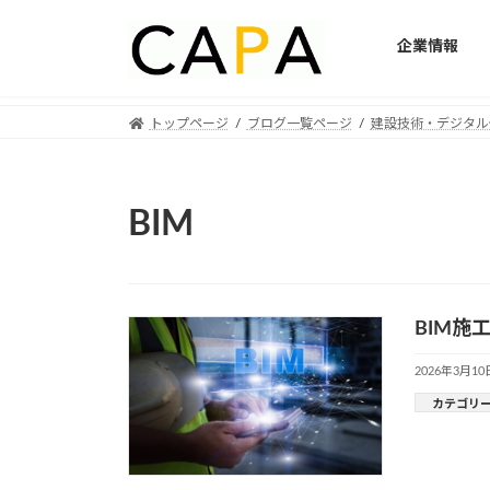
企業情報
Skip
Skip
トップページ
ブログ一覧ページ
建設技術・デジタル
to
to
the
the
content
Navigation
BIM
BIM施
2026年3月10
カテゴリ