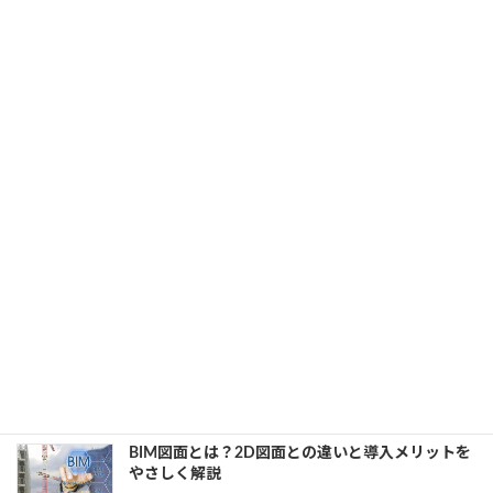
3DCAD用PCを買う前に知っておきたい！メモリ
vs グラフィックカード｜どちらを優先するべきか
2025年4月30日
カテゴリー
3D CAD
、
BIM
、
CAD
CAD業務が快適に！ワークステーションの選定で
押さえるべきポイント
2025年4月24日
カテゴリー
3D CAD
、
BIM
、
CAD
ST-Bridgeとは？BIMのデータ連携を変える中立フ
ォーマットを解説
2025年4月17日
カテゴリー
BIM
、
建設・製造業界
BIM図面とは？2D図面との違いと導入メリットを
やさしく解説