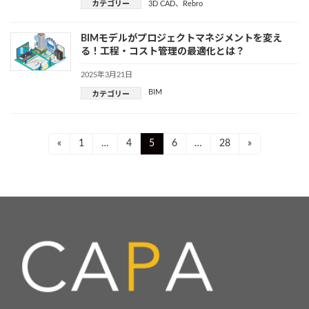
カテゴリー
3D CAD
、
Rebro
BIMモデルがプロジェクトマネジメントを変え
る！工程・コスト管理の最適化とは？
2025年3月21日
BIM
カテゴリー
投
Page
Page
Page
Page
Page
«
1
…
4
5
6
…
28
»
稿
ナ
ビ
ゲ
ー
シ
ョ