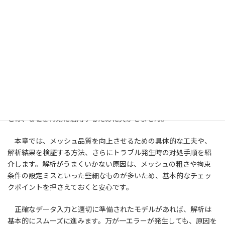
7. 解析精度向上のテクニックとトラ
ブルシューティング
解析の結果が思い描いた値とかけ離れていたり、計算が途中で
停止してしまった経験を持つ方も少なくないでしょう。こうした問
題を未然に防ぎ、発生した際にすぐ対応できるコツを知っておくこ
とは、CAEを有効に活用するために欠かせません。
本章では、メッシュ品質を向上させるための具体的な工夫や、
解析結果を検証する方法、さらにトラブル発生時の対処手順を紹
介します。解析がうまくいかない原因は、メッシュの粗さや拘束
条件の設定ミスといった些細なものが多いため、基本的なチェッ
クポイントを押さえておくと安心です。
正確なデータ入力と適切に準備されたモデルがあれば、解析は
基本的にスムーズに進みます。万が一エラーが発生しても、原因を