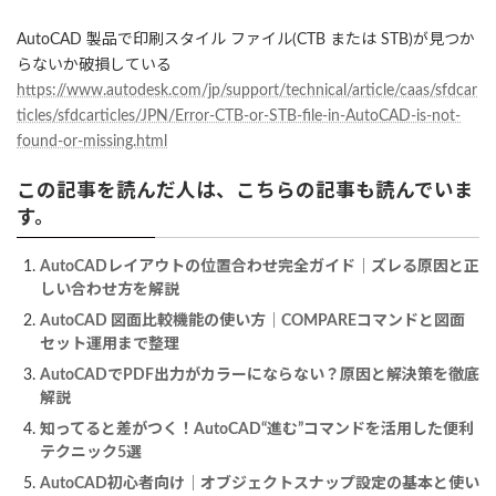
AutoCAD 製品で印刷スタイル ファイル(CTB または STB)が見つか
らないか破損している
https://www.autodesk.com/jp/support/technical/article/caas/sfdcar
ticles/sfdcarticles/JPN/Error-CTB-or-STB-file-in-AutoCAD-is-not-
found-or-missing.html
この記事を読んだ人は、こちらの記事も読んでいま
す。
AutoCADレイアウトの位置合わせ完全ガイド｜ズレる原因と正
しい合わせ方を解説
AutoCAD 図面比較機能の使い方｜COMPAREコマンドと図面
セット運用まで整理
AutoCADでPDF出力がカラーにならない？原因と解決策を徹底
解説
知ってると差がつく！AutoCAD“進む”コマンドを活用した便利
テクニック5選
AutoCAD初心者向け｜オブジェクトスナップ設定の基本と使い