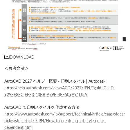
DOWNLOAD
＜参考文献＞
AutoCAD 2027 ヘルプ | 概要 - 印刷スタイル | Autodesk
https://help.autodesk.com/view/ACD/2027/JPN/?guid=GUID-
929FE8EC-EFE3-43BB-A79F-4FF509A91D5A
AutoCAD で印刷スタイルを作成する方法
https://www.autodesk.com/jp/support/technical/article/caas/sfdcar
ticles/sfdcarticles/JPN/How-to-create-a-plot-style-color-
dependent.html