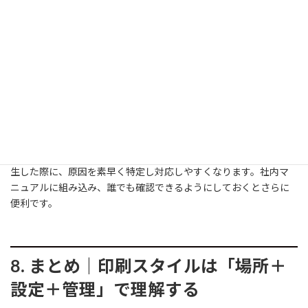
まれない
クラウドの同期不備
方法を確認
図面設定が固有に
図面がSTBまたは
CONVERTPSTYLESで
なっていて思うよ
CTB方式で固定され
変更し、必要に応じて
うに反映されない
ている
テンプレートを編集
ファイル名を上書
バージョン番号を付け
バージョン管理や命
きしてしまい、印
るなど管理方法を整
名ルールが不十分で
刷スタイルが壊れ
え、バックアップを実
誤上書きしてしまう
た
施
この表を手元に置いておくことで、よくあるエラーや不具合が発
生した際に、原因を素早く特定し対応しやすくなります。社内マ
ニュアルに組み込み、誰でも確認できるようにしておくとさらに
便利です。
8. まとめ｜印刷スタイルは「場所＋
設定＋管理」で理解する