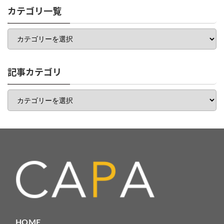
カテゴリ一覧
カ
テ
ゴ
リ
一
記事カテゴリ
覧
記
事
カ
テ
ゴ
リ
HOME