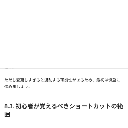
8.2. ショートカットのカスタマイズ方法
AutoCADのエイリアスは、主に「acad.pgp」ファイルを編集する
ことで変更できます。
自分の操作に合わせたり、同じコマンドを別の名前で呼び出せる
ようにしたりと、自由度が高いのが特徴です。
慣れてくると、キー割り当てを工夫して、より使いやすく調整でき
ます。
ただし変更しすぎると混乱する可能性があるため、最初は慎重に
進めましょう。
8.3. 初心者が覚えるべきショートカットの範
囲