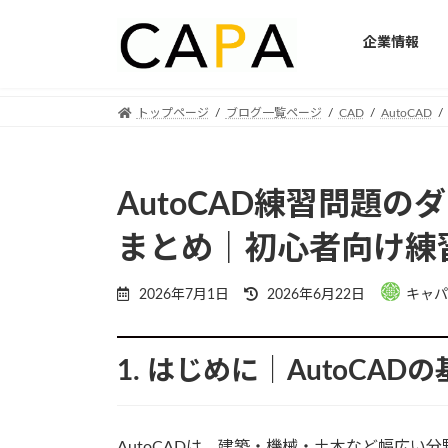
企業情報
Skip
Skip
トップページ
ブログ一覧ページ
CAD
AutoCAD
to
to
the
the
content
Navigation
AutoCAD練習問題
まとめ｜初心者向け練
Last
2026年7月1日
2026年6月22日
キャパ
updated
:
1. はじめに｜AutoCA
AutoCADは、建築・機械・土木など幅広い