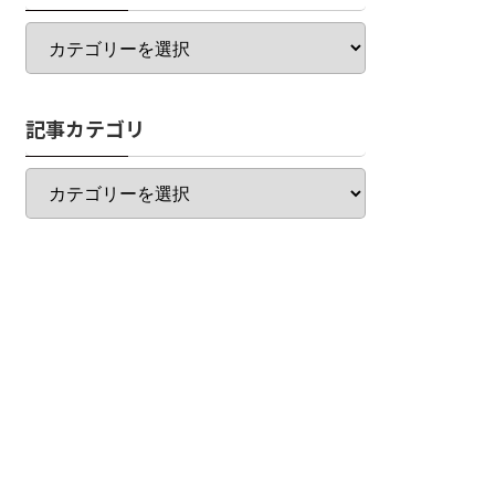
カ
テ
ゴ
リ
記事カテゴリ
一
覧
記
事
カ
テ
ゴ
リ