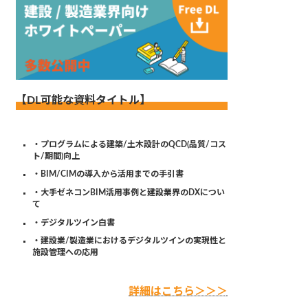
【DL可能な資料タイトル】
・プログラムによる建築/土木設計のQCD(品質/コス
ト/期間)向上
・BIM/CIMの導入から活用までの手引書
・大手ゼネコンBIM活用事例と建設業界のDXについ
て
・デジタルツイン白書
・建設業/製造業におけるデジタルツインの実現性と
施設管理への応用
詳細はこちら＞＞＞