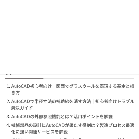
https://help.autodesk.com/view/ACD/2025/JPN/?guid=GUID-
70599862-DF52-4291-B64B-8A4C45599F39
AutoCAD 2025 ヘルプ | お試しください: ブロックの属性を使用す
る | Autodesk
https://help.autodesk.com/view/ACD/2025/JPN/?guid=GUID-
BC868565-3A41-4803-A1E2-791677EE0644
この記事を読んだ人は、こちらの記事も読んでいま
す。
AutoCAD初心者向け｜図面でグラスウールを表現する基本と描
き方
AutoCADで半径寸法の補助線を消す方法｜初心者向けトラブル
解決ガイド
AutoCADの外部参照機能とは？活用ポイントを解説
機械部品の設計にAutoCADが果たす役割は？製造プロセス最適
化に強い関連サービスを解説