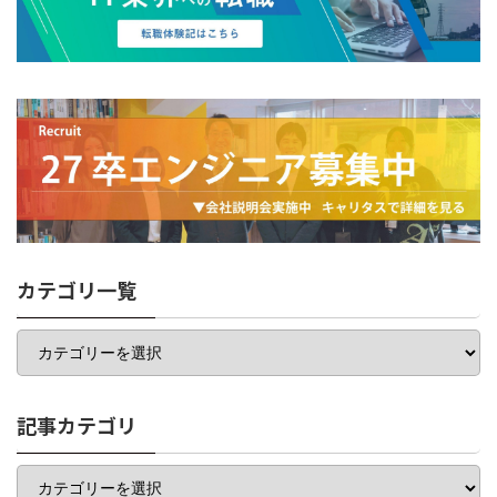
カテゴリ一覧
カ
テ
ゴ
リ
一
記事カテゴリ
覧
記
事