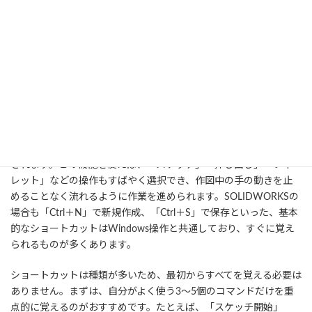
3D CADの作業を効率よく進めるには、ショートカットキーの活用
が欠かせません。ソフトごとに用意されているショートカットを
使いこなすことで、よく使う操作に素早くアクセスでき、わざわざ
メニューを開いて選択する手間を省くことができます。操作にか
かる時間が短縮されるだけでなく、作図のリズムが整い、集中力
を保ちやすくなるのもメリットです。
たとえば、Fusion 360では「S」キーを押すことで、よく使うコマ
ンドを検索・呼び出せる便利なショートカットウィンドウが表示
されます。この機能を使えば、「スケッチ」「押し出し」「フィ
レット」などの操作もすばやく選択でき、作図中の手の動きを止
めることなく流れるように作業を進められます。SOLIDWORKSの
場合も「Ctrl＋N」で新規作成、「Ctrl＋S」で保存といった、基本
的なショートカットはWindows操作と共通しており、すぐに覚え
られるものが多くあります。
ショートカットは種類が多いため、最初からすべてを覚える必要は
ありません。まずは、自分がよく使う3〜5個のコマンドだけを重
点的に覚えるのがおすすめです。たとえば、「スケッチ開始」