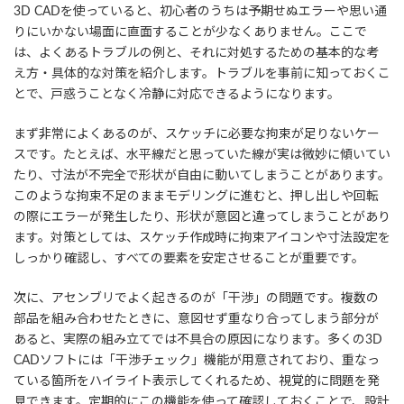
3D CADを使っていると、初心者のうちは予期せぬエラーや思い通
りにいかない場面に直面することが少なくありません。ここで
は、よくあるトラブルの例と、それに対処するための基本的な考
え方・具体的な対策を紹介します。トラブルを事前に知っておくこ
とで、戸惑うことなく冷静に対応できるようになります。
まず非常によくあるのが、スケッチに必要な拘束が足りないケー
スです。たとえば、水平線だと思っていた線が実は微妙に傾いてい
たり、寸法が不完全で形状が自由に動いてしまうことがあります。
このような拘束不足のままモデリングに進むと、押し出しや回転
の際にエラーが発生したり、形状が意図と違ってしまうことがあり
ます。対策としては、スケッチ作成時に拘束アイコンや寸法設定を
しっかり確認し、すべての要素を安定させることが重要です。
次に、アセンブリでよく起きるのが「干渉」の問題です。複数の
部品を組み合わせたときに、意図せず重なり合ってしまう部分が
あると、実際の組み立てでは不具合の原因になります。多くの3D
CADソフトには「干渉チェック」機能が用意されており、重なっ
ている箇所をハイライト表示してくれるため、視覚的に問題を発
見できます。定期的にこの機能を使って確認しておくことで、設計