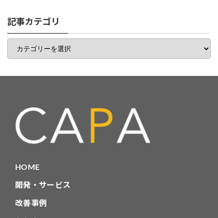
リ
一
記事カテゴリ
覧
記
事
カ
テ
ゴ
リ
HOME
開発・サービス
改善事例