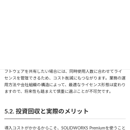
導入時には、いきなり複数ライセンスを購入するよりも、まずは
トライアル版やデモを試用し、自社の設計ワークフローとフィッ
トするかどうかを確かめるのが定石です。大規模アセンブリや解
析を試す場合には、実際に社内のサンプルデータを使って操作感
や処理時間を検証するのが理想的でしょう。こうした事前検証を
怠らずに行うことで、導入後のイメージギャップを減らし、スム
ーズに移行できます。
さらに、ライセンスオプションの中には、ネットワークライセン
スもあります。複数のエンジニアが出入りする企業や支社間でソ
フトウェアを共有したい場合には、同時使用人数に合わせてライ
センスを管理できるため、コスト削減にもつながります。業務の運
用方法や会社組織の構造によって、最適なライセンス形態は変わり
ますので、将来性も踏まえて慎重に選ぶことが不可欠です。
5.2. 投資回収と実際のメリット
導入コストがかかるからこそ、SOLIDWORKS Premiumを使うこと