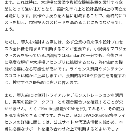
ます。これは特に、大規模な設備や複雑な機械装置を設計する企
業にとって強い味方となり、設計効率向上と設計品質向上の両立を
可能にします。試作や手戻りを大幅に削減することで、最終的にコ
ストを抑え、市場投入のスピードを高めることにもつながるでし
ょう。
ただし、導入を検討する際には、必ず企業の将来像や設計プロセ
スの全体像を踏まえて判断することが重要です。小規模なプロジェ
クトのみを扱っている現段階ではStandardで十分でも、今後さら
に高度な解析や大規模アセンブリに挑戦するなら、Premiumの機
能が必要になる可能性が高いです。ライセンス費用やメンテナン
スコストは確かに上昇しますが、長期的なROIや拡張性を考慮すれ
ば、検討すべき優先度は高いと言えます。
また、導入前には無料トライアルやデモンストレーションを活用
し、実際の設計ワークフローとの適合度合いを確認することが欠
かせません。とくにRouting機能やCAEを試してみると、その威力
を肌で実感できるはずです。さらに、SOLIDWORKSの価格やライ
センスの詳細に関しては、公式サイトや代理店情報を確かめ、本
当に必要なサポートを組み合わせた上で判断するとよいでしょ