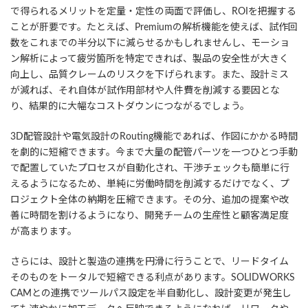
で得られるメリットを定量・定性の両面で評価し、ROIを把握する
ことが肝要です。たとえば、Premiumの解析機能を使えば、試作回
数をこれまでの半分以下に減らせるかもしれませんし、モーショ
ン解析によって疲労箇所を特定できれば、製品の安全性が大きく
向上し、品質クレームのリスクを下げられます。また、設計ミス
が減れば、それ自体が試作用部材や人件費を削減する要因とな
り、結果的に大幅なコストダウンにつながるでしょう。
3D配管設計や電気設計のRouting機能であれば、作図にかかる時間
を劇的に短縮できます。今まで大量の配管パーツを一つひとつ手動
で配置していたプロセスが自動化され、干渉チェックも簡単に行
えるようになるため、単純に労働時間を削減するだけでなく、プ
ロジェクト全体の納期を圧縮できます。その分、追加の提案や改
善に時間を割けるようになり、開発チームの生産性と顧客満足度
が高まります。
さらには、設計と製造の連携を円滑に行うことで、リードタイム
そのものをトータルで短縮できる利点があります。SOLIDWORKS
CAMとの連携でツールパス設定を半自動化し、設計変更が発生し