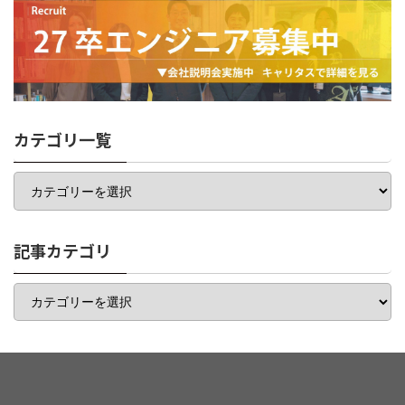
カテゴリ一覧
カ
テ
ゴ
リ
一
記事カテゴリ
覧
記
事
カ
テ
ゴ
リ