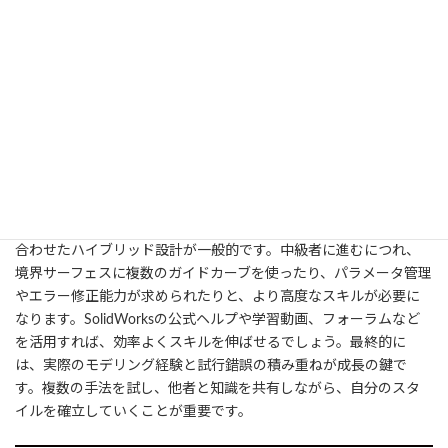
6. おわりに：サーフェスを使いこな
して設計の幅を広げよう
サーフェスモデリングを習得することで、デザイン性や機能性に優
れた製品を設計できるようになります。特に工業デザインや複雑
形状の試作に携わるプロにとっては必須のスキルであり、ソリッド
モデリングだけでは表現できない流線形や曲面をスマートに実現
できます。これにより、アイデア提案の幅が広がり、市場での差別
化にもつながります。また、実務ではソリッドとサーフェスを組み
合わせたハイブリッド設計が一般的です。中級者に進むにつれ、
境界サーフェスに複数のガイドカーブを使ったり、パラメータ管理
やエラー修正能力が求められたりと、より高度なスキルが必要に
なります。SolidWorksの公式ヘルプや学習動画、フォーラムなど
を活用すれば、効率よくスキルを伸ばせるでしょう。最終的に
は、実際のモデリング経験と試行錯誤の積み重ねが成長の鍵で
す。複数の手法を試し、他者と知識を共有しながら、自分のスタ
イルを確立していくことが重要です。