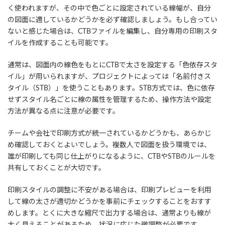
く使われますが、その中で色ごとに設定されている線幅が、自分
の図面に適しているかどうかを必ず確認しましょう。もし合ってい
ないと感じた場合は、CTBファイルを編集し、自分専用の印刷スタ
イルを作成することも可能です。
通常は、図面内の線色をもとにCTBで太さを設定する「色依存スタ
イル」が用いられますが、プロジェクトによっては「名前付きス
タイル（STB）」を使うこともあります。STB方式では、色に依存
せずスタイル名ごとに線の属性を管理するため、操作方法や設定
方法が異なる点に注意が必要です。
チームや会社で印刷方式が統一されているかどうかも、あらかじ
め確認しておくとよいでしょう。複数人で図面を扱う環境では、
誰が印刷しても同じ仕上がりになるように、CTBやSTBのルールを
共有しておくことが大切です。
印刷スタイルの調整に不安がある場合は、印刷プレビューを利用
して線の太さが適切かどうかを事前にチェックすることをおすす
めします。とくに大きな縮尺で出力する場合は、通常よりも線が
太く見えることがあるため、状況に応じた微調整が必要です。