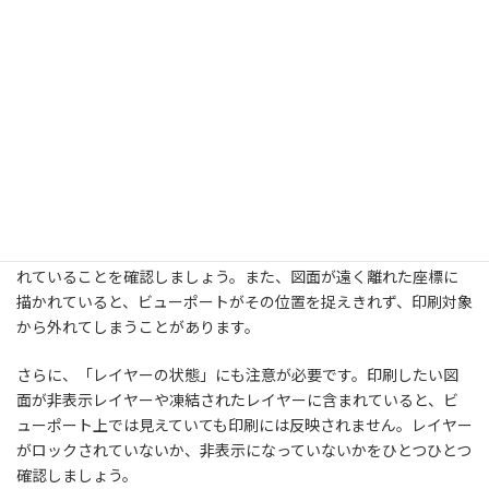
6.2. 図面が印刷されない原因と対策
印刷を実行したにもかかわらず、用紙やPDFに何も出力されないと
いう場合は、いくつかの原因が考えられます。まず最もよくある
のが、「ビューポートの中に図面が正しく表示されていない」と
いう状態です。ビューポートの中が空白であれば、当然ながら印
刷結果も空白になります。
このときは、モデル空間のどの位置がビューポートで参照されて
いるのかを確認し、必要な図面がビューポート内に確実に表示さ
れていることを確認しましょう。また、図面が遠く離れた座標に
描かれていると、ビューポートがその位置を捉えきれず、印刷対象
から外れてしまうことがあります。
さらに、「レイヤーの状態」にも注意が必要です。印刷したい図
面が非表示レイヤーや凍結されたレイヤーに含まれていると、ビ
ューポート上では見えていても印刷には反映されません。レイヤー
がロックされていないか、非表示になっていないかをひとつひとつ
確認しましょう。