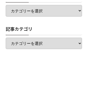
カ
テ
ゴ
リ
記事カテゴリ
一
覧
記
事
カ
テ
ゴ
リ