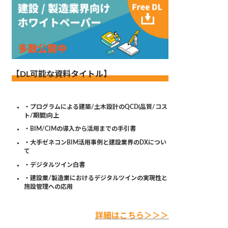
【DL可能な資料タイトル】
・プログラムによる建築/土木設計のQCD(品質/コス
ト/期間)向上
・BIM/CIMの導入から活用までの手引書
・大手ゼネコンBIM活用事例と建設業界のDXについ
て
・デジタルツイン白書
・建設業/製造業におけるデジタルツインの実現性と
施設管理への応用
詳細はこちら＞＞＞