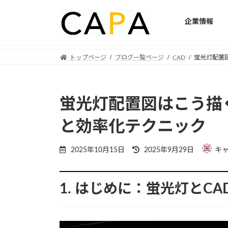
企業情報
Skip
Skip
トップページ
ブログ一覧ページ
CAD
蛍光灯配置
to
to
the
the
content
Navigation
蛍光灯配置図はこう描
と効率化テクニック
Last
2025年10月15日
2025年9月29日
キ
updated
:
1. はじめに：蛍光灯とC