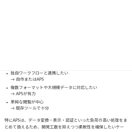
9. まとめ｜Viewer開発は「要件の切
り分け」で決まる
Viewer開発の成否は、3D表示の技術そのものではなく、「何を実
現したいのか」をどこまで具体化できるかで決まります。
要件別の考え方
独自ワークフローと連携したい
→ 自作またはAPS
複数フォーマットや大規模データに対応したい
→ APSが有力
単純な閲覧が中心
→ 既存ツールで十分
特にAPSは、データ変換・表示・認証といった負荷の高い処理をま
とめて扱えるため、開発工数を抑えつつ柔軟性を確保したいケー