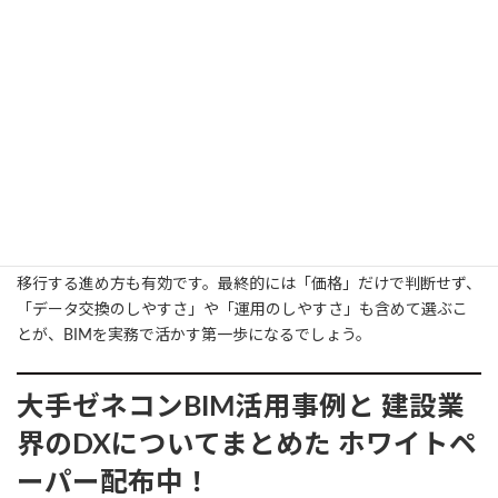
た業務フローが広がりつつあります。二度手間やデータ破損を避
けるためにも、buildingSMARTが策定する標準規格を意識しなが
ら、フリーソフトの導入を検討することが大切です（
参照*3
、
参
照*4
） 。
特にIFCとOpenBIMは、ベンダーを超えて情報を共有するうえで重
要な土台になります。フリーソフトを活用して導入コストを抑え
ながら、商用ソフトともデータをやり取りできる環境を整えてお
けば、将来的な規模拡大にも対応しやすくなります。
BIM学習の段階でフリーソフトを試し、必要に応じて有料ソフトへ
移行する進め方も有効です。最終的には「価格」だけで判断せず、
「データ交換のしやすさ」や「運用のしやすさ」も含めて選ぶこ
とが、BIMを実務で活かす第一歩になるでしょう。
大手ゼネコンBIM活用事例と
建設業
界のDXについてまとめた
ホワイトペ
ーパー配布中！