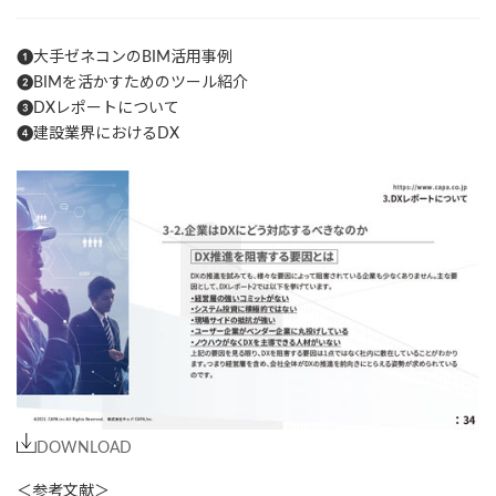
❶大手ゼネコンのBIM活用事例
❷BIMを活かすためのツール紹介
❸DXレポートについて
❹建設業界におけるDX
DOWNLOAD
＜参考文献＞