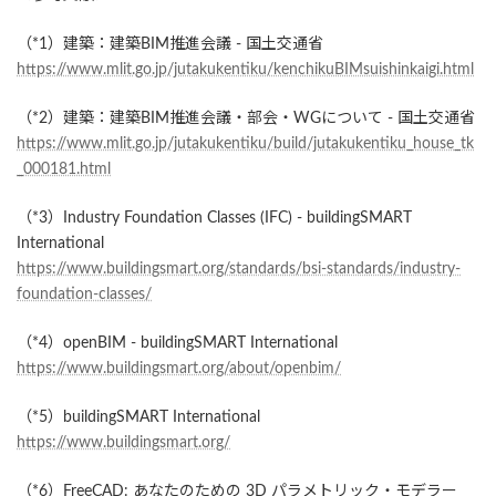
（*1）建築：建築BIM推進会議 - 国土交通省
https://www.mlit.go.jp/jutakukentiku/kenchikuBIMsuishinkaigi.html
（*2）建築：建築BIM推進会議・部会・WGについて - 国土交通省
https://www.mlit.go.jp/jutakukentiku/build/jutakukentiku_house_tk
_000181.html
（*3）Industry Foundation Classes (IFC) - buildingSMART
International
https://www.buildingsmart.org/standards/bsi-standards/industry-
foundation-classes/
（*4）openBIM - buildingSMART International
https://www.buildingsmart.org/about/openbim/
（*5）buildingSMART International
https://www.buildingsmart.org/
（*6）FreeCAD: あなたのための 3D パラメトリック・モデラー