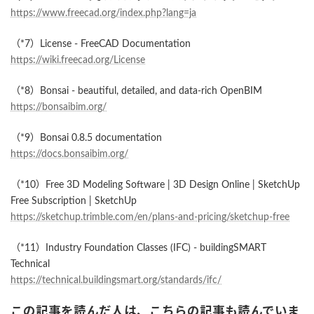
https://www.freecad.org/index.php?lang=ja
（*7）License - FreeCAD Documentation
https://wiki.freecad.org/License
（*8）Bonsai - beautiful, detailed, and data-rich OpenBIM
https://bonsaibim.org/
（*9）Bonsai 0.8.5 documentation
https://docs.bonsaibim.org/
（*10）Free 3D Modeling Software | 3D Design Online | SketchUp
Free Subscription | SketchUp
https://sketchup.trimble.com/en/plans-and-pricing/sketchup-free
（*11）Industry Foundation Classes (IFC) - buildingSMART
Technical
https://technical.buildingsmart.org/standards/ifc/
この記事を読んだ人は、こちらの記事も読んでいま