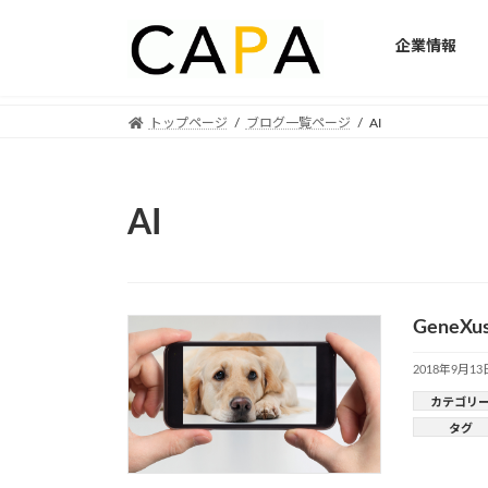
企業情報
Skip
Skip
トップページ
ブログ一覧ページ
AI
to
to
the
the
content
Navigation
AI
GeneX
2018年9月13
カテゴリ
タグ