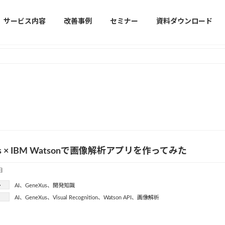
サービス内容
改善事例
セミナー
資料ダウンロード
us × IBM Watsonで画像解析アプリを作ってみた
日
ー
AI
、
GeneXus
、
開発知識
AI
、
GeneXus
、
Visual Recognition
、
Watson API
、
画像解析