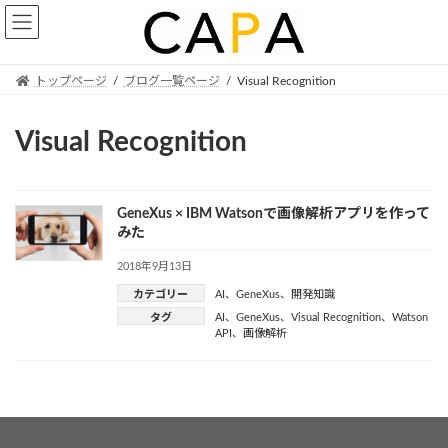
Skip
Skip
to
to
the
the
content
Navigation
トップページ
ブログ一覧ページ
Visual Recognition
Visual Recognition
GeneXus × IBM Watsonで画像解析アプリを作って
みた
2018年9月13日
カテゴリー
AI
、
GeneXus
、
開発知識
タグ
AI
、
GeneXus
、
Visual Recognition
、
Watson
API
、
画像解析